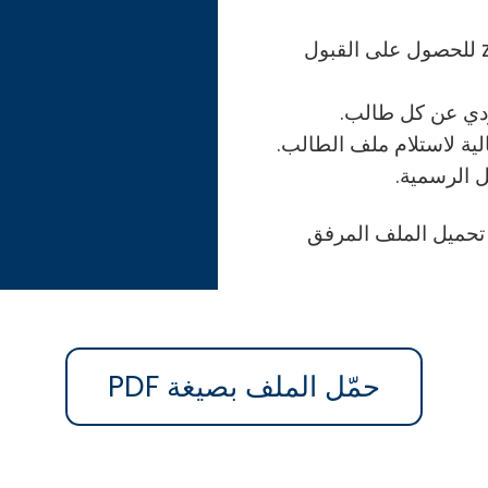
4- إجراء مقابلة أكاديمية مع الطّالب zoom meeting للحصول على القبول
 تحميل الملف المرفق
حمّل الملف بصيغة PDF